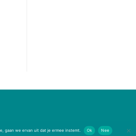
e, gaan we ervan uit dat je ermee instemt.
Ok
Nee