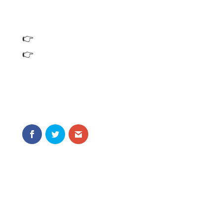
👉 Je stuurt een appje met de tekst ‘Lezing Oss’ naar 06 1341 4598.
👉 Voilà, je staat automatisch op de lijst.