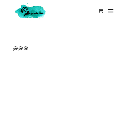
…en dat doen we deels toch echt zelf. 💭 “Je best doen.” 💭 “Gewoon even doorzetten.” 💭 “Je volle 100% geven.” Zinnen die we allemaal weleens gehoord hebben. En als je autistisch bent, is de kans groot dat je ze tot in het extreme hebt geïnternaliseerd. Hard...