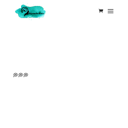
…en dat doen we deels toch echt zelf. 💭 “Je best doen.” 💭 “Gewoon even doorzetten.” 💭 “Je volle 100% geven.” Zinnen die we allemaal weleens gehoord hebben. En als je autistisch bent, is de kans groot dat je ze tot in het extreme hebt geïnternaliseerd. Hard...